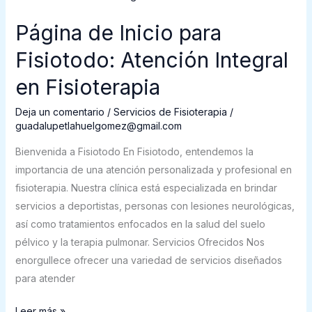
de
Página de Inicio para
Inicio
para
Fisiotodo: Atención Integral
Fisiotodo:
en Fisioterapia
Atención
Integral
Deja un comentario
/
Servicios de Fisioterapia
/
en
guadalupetlahuelgomez@gmail.com
Fisioterapia
Bienvenida a Fisiotodo En Fisiotodo, entendemos la
importancia de una atención personalizada y profesional en
fisioterapia. Nuestra clínica está especializada en brindar
servicios a deportistas, personas con lesiones neurológicas,
así como tratamientos enfocados en la salud del suelo
pélvico y la terapia pulmonar. Servicios Ofrecidos Nos
enorgullece ofrecer una variedad de servicios diseñados
para atender
Leer más »